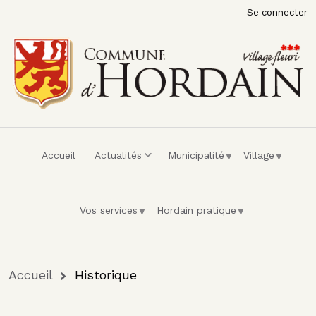
Menu du compte de l'utilisateur
Aller au contenu principal
Se connecter
Accueil
Actualités
Municipalité
Village
Vos services
Hordain pratique
Fil d'Ariane
Accueil
Historique