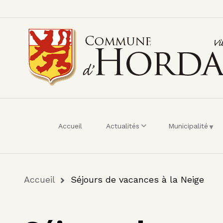
Menu du compte de 
Aller au contenu principal
Accueil
Actualités
Municipalité
Fil d'Ariane
Accueil
Séjours de vacances à la Neige