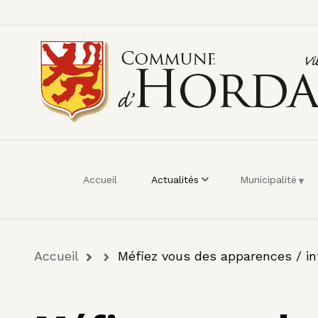
Menu du compte de 
Aller au contenu principal
Accueil
Actualités
Municipalité
Fil d'Ariane
Accueil
Méfiez vous des apparences / in