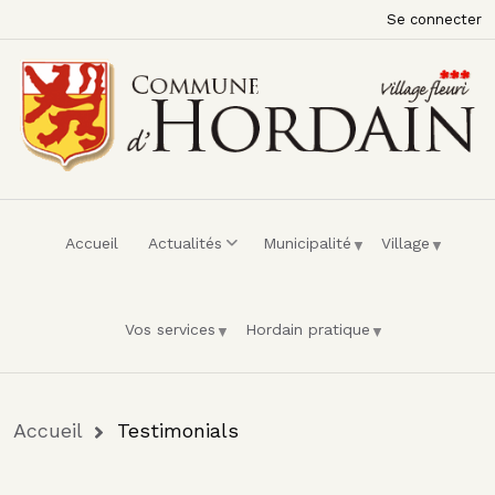
Menu du compte de l'utilisateur
Aller au contenu principal
Se connecter
Accueil
Actualités
Municipalité
Village
Vos services
Hordain pratique
Fil d'Ariane
Accueil
Testimonials