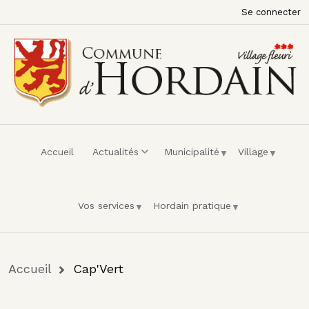
Menu du compte de l'utilisateur
Aller au contenu principal
Se connecter
Accueil
Actualités
Municipalité
Village
Vos services
Hordain pratique
Fil d'Ariane
Accueil
Cap'Vert