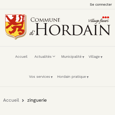
Menu du compte de l'utilisateur
Aller au contenu principal
Se connecter
Accueil
Actualités
Municipalité
Village
Vos services
Hordain pratique
Fil d'Ariane
Accueil
zinguerie