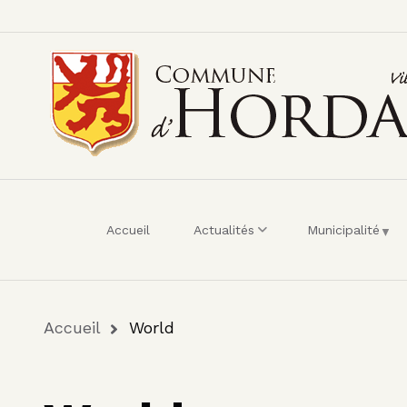
Menu du compte de 
Aller au contenu principal
Accueil
Actualités
Municipalité
Fil d'Ariane
Accueil
World