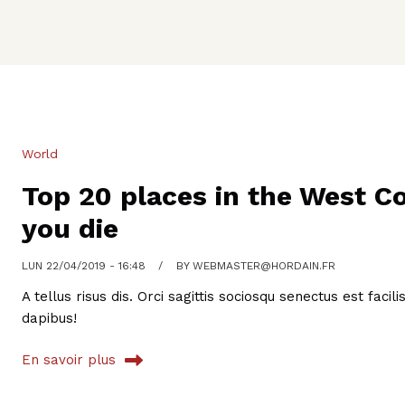
World
Top 20 places in the West Co
you die
LUN 22/04/2019 - 16:48
BY
WEBMASTER@HORDAIN.FR
A tellus risus dis. Orci sagittis sociosqu senectus est facil
dapibus!
En savoir plus
sur Top 20 places in the West Coast you should visit befo